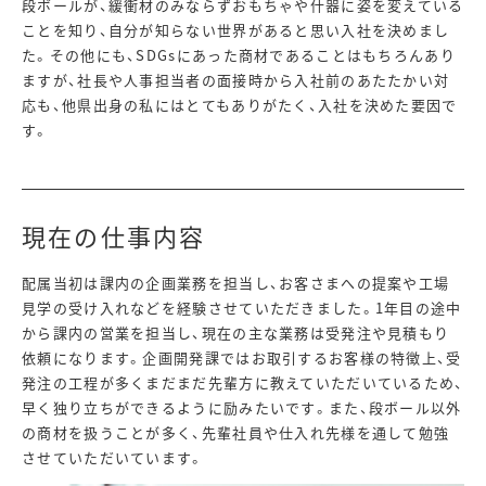
段ボールが、緩衝材のみならずおもちゃや什器に姿を変えている
ことを知り、自分が知らない世界があると思い入社を決めまし
た。その他にも、SDGsにあった商材であることはもちろんあり
ますが、社長や人事担当者の面接時から入社前のあたたかい対
応も、他県出身の私にはとてもありがたく、入社を決めた要因で
す。
現在の仕事内容
配属当初は課内の企画業務を担当し、お客さまへの提案や工場
見学の受け入れなどを経験させていただきました。1年目の途中
から課内の営業を担当し、現在の主な業務は受発注や見積もり
依頼になります。企画開発課ではお取引するお客様の特徴上、受
発注の工程が多くまだまだ先輩方に教えていただいているため、
早く独り立ちができるように励みたいです。また、段ボール以外
の商材を扱うことが多く、先輩社員や仕入れ先様を通して勉強
させていただいています。