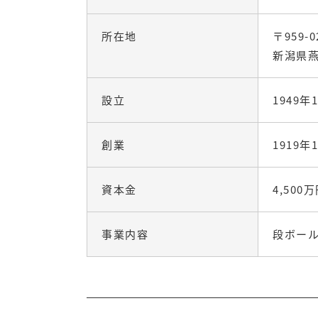
所在地
〒959-0
新潟県燕
設立
1949年
創業
1919年
資本金
4,500
事業内容
段ボール