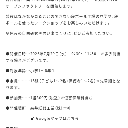
オープンファクトリーを開催します。
普段はなかなか見ることのできない段ボール工場の見学や、段
ボールを使ったワークショップをお楽しみいただけます。
夏休みの自由研究や思い出づくりに、ぜひご参加ください。
●開催日時…2026年7月29日（水） 9：30～11：30 ※多少前後
する場合がございます。
●対象年齢…小学1～6年生
●定員………15組（子ども1～2名+保護者1～2名）※先着順とな
ります。
●参加費……1組500円（税込）※傷害保険料含む
●開催場所…森井紙器工業（株）本社
Googleマップはこちら