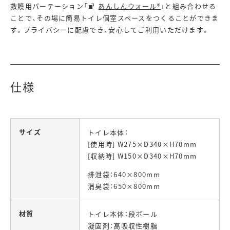
救護用パーテーション「
あんしんウォール®
」と組み合わせる
ことで、その場に簡易トイレ個室スペースをつくることができま
す。プライバシーに配慮でき、安心してご利用いただけます。
仕様
サイズ
トイレ本体：
[使用時] W275×D340×H70mm
[収納時] W150×D340×H70mm
排泄袋：640×800mm
消臭袋：650×800mm
材質
トイレ本体：段ボール
凝固剤：高吸収性樹脂