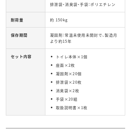
排泄袋・消臭袋・手袋：ポリエチレン
耐荷量
約 150kg
保存期間
凝固剤：常温未使用未開封で、製造月
より約15年
セット内容
トイレ本体×1個
座面×2枚
凝固剤×20個
排泄袋×20枚
消臭袋×2枚
手袋×20組
取扱説明書×1枚