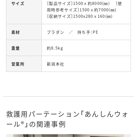
サイズ
［製品サイズ］1500ｘ約8000(㎜) ［使
用時参考サイズ］1500ｘ約7000(㎜)
［収納サイズ］1500x280ｘ160(㎜)
素材
プラダン ／ 持ち手：PE
重量
約8.5kg
営業所
新潟本社
救護用パーテーション「あんしんウォ
ール®」の関連事例