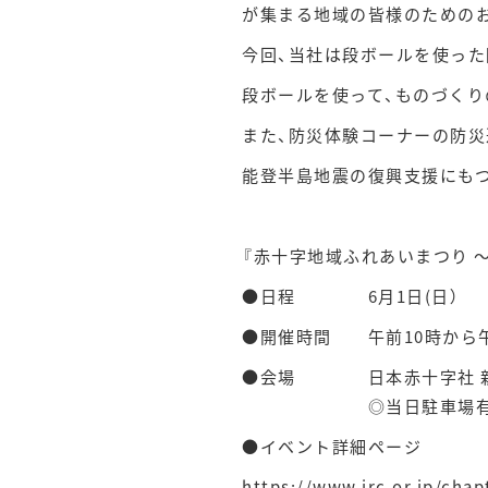
が集まる地域の皆様のための
今回、当社は段ボールを使っ
段ボールを使って、ものづくり
また、防災体験コーナーの防災
能登半島地震の復興支援にも
『赤十字地域ふれあいまつり 
●日程 6月1日(日）
●開催時間 午前10時から午
●会場 日本赤十字社 新潟県
◎当日駐車場有（現地の
●イベント詳細ページ
https://www.jrc.or.jp/cha