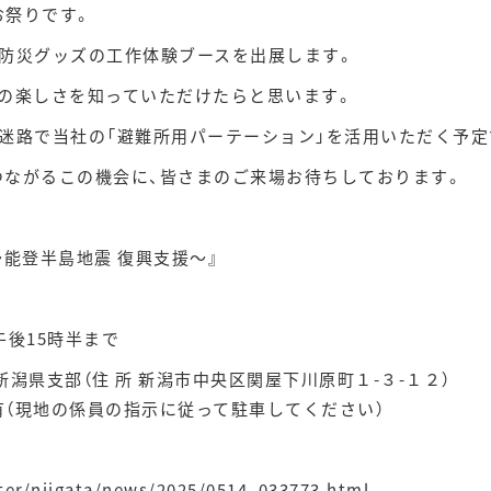
お祭りです。
た防災グッズの工作体験ブースを出展します。
の楽しさを知っていただけたらと思います。
迷路で当社の「避難所用パーテーション」を活用いただく予定
つながるこの機会に、皆さまのご来場お待ちしております。
～能登半島地震 復興支援～』
後15時半まで
支部（住 所 新潟市中央区関屋下川原町１-３-１２）
係員の指示に従って駐車してください）
pter/niigata/news/2025/0514_033773.html