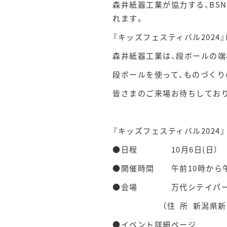
森井紙器工業が協力する、BSN
れます。
『キッズフェスティバル202
森井紙器工業は、段ボールの
段ボールを使って、ものづくり
皆さまのご来場お待ちしてお
『キッズフェスティバル2024』
●日程 10月6日(日）
●開催時間 午前10時から午
●会場 万代シテイパーク
（住 所 新潟県新潟市中央
●イベント詳細ページ