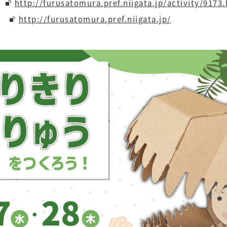
ジ
http://furusatomura.pref.niigata.jp/activity/9173
イト
http://furusatomura.pref.niigata.jp/