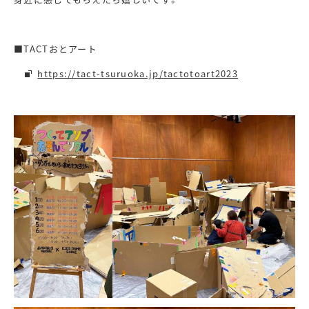
■TACTおとアート
https://tact-tsuruoka.jp/tactotoart2023