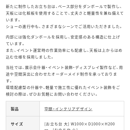
新たに制作したお立ち台は、ベース部分をダンボールで製作し、
天板には化粧板を使用することで、丈夫さと軽量性を兼ね備えて
います。
ショーの進行中も、さまざまなシーンでご活用いただきました。
内部には強化ダンボールを採用し、安定感のある構造に仕上げ
ています。
また、イベント運営時の作業効率にも配慮し、天板は上からはめ
込む仕様を採用しました。
当社では、展示会什器・イベント装飾・ディスプレイ製作など、用
途や空間演出に合わせたオーダーメイド制作を承っておりま
す。
環境配慮型の什器や、軽量で施工性に優れたイベント装飾をご
検討の際は、ぜひお気軽にお問い合わせください。
製品
空間・インテリアデザイン
サイズ
[お立ち台 大] W1000×D1000×H200
㎜ [お立ち台 小]