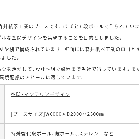
の森井紙器工業のブースです。ほぼ全て段ボールで作られてい
ブルな空間デザインを実現することを目的としました。
た壁や棚で構成されています。壁面には森井紙器工業のロゴと
しました。
ウを活かして、設計～組立設置まで当社で行っています。また
、環境配慮のアピールに適しています。
空間・インテリアデザイン
[ブースサイズ]W6000×D2000×2500㎜
特殊強化段ボール、段ボール、スチレン など